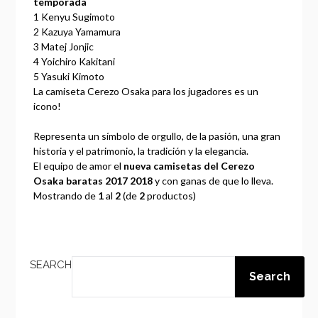
temporada
1
Kenyu Sugimoto
2
Kazuya Yamamura
3
Matej Jonjic
4
Yoichiro Kakitani
5
Yasuki Kimoto
La camiseta Cerezo Osaka para los jugadores es un
icono!
Representa un símbolo de orgullo, de la pasión, una gran
historia y el patrimonio, la tradición y la elegancia.
El equipo de amor el
nueva camisetas del Cerezo
Osaka baratas 2017 2018
y con ganas de que lo lleva.
Mostrando de
1
al
2
(de
2
productos)
SEARCH
Search